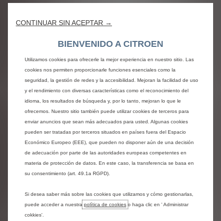
Opciones de pago
CONTINUAR SIN ACEPTAR →
BIENVENIDO A CITROEN
Características exclusivas
Utilizamos cookies para ofrecerle la mejor experiencia en nuestro sitio. Las
cookies nos permiten proporcionarle funciones esenciales como la
seguridad, la gestión de redes y la accesibilidad. Mejoran la facilidad de uso
y el rendimiento con diversas características como el reconocimiento del
Dimensiones del C3
idioma, los resultados de búsqueda y, por lo tanto, mejoran lo que le
ofrecemos. Nuestro sitio también puede utilizar cookies de terceros para
enviar anuncios que sean más adecuados para usted. Algunas cookies
pueden ser tratadas por terceros situados en países fuera del Espacio
Económico Europeo (EEE), que pueden no disponer aún de una decisión
de adecuación por parte de las autoridades europeas competentes en
materia de protección de datos. En este caso, la transferencia se basa en
su consentimiento (art. 49.1a RGPD).
Si desea saber más sobre las cookies que utilizamos y cómo gestionarlas,
puede acceder a nuestra
política de cookies
o haga clic en ' Administrar
Conoce más de la familia
cokkies'.