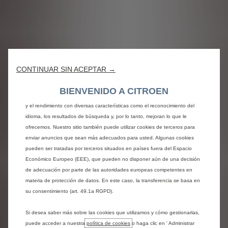
Mejora tu Citroën
CONTINUAR SIN ACEPTAR →
Utilizamos cookies para ofrecerle la mejor experiencia en nuestro sitio. Las
Descubre la gama completa de accesorios diseñados para
cookies nos permiten proporcionarle funciones esenciales como la
los modelos Citroën más recientes. Personaliza, mejora y
BIENVENIDO A CITROEN
seguridad, la gestión de redes y la accesibilidad. Mejoran la facilidad de uso
protege tu vehículo.
y el rendimiento con diversas características como el reconocimiento del
idioma, los resultados de búsqueda y, por lo tanto, mejoran lo que le
ofrecemos. Nuestro sitio también puede utilizar cookies de terceros para
enviar anuncios que sean más adecuados para usted. Algunas cookies
pueden ser tratadas por terceros situados en países fuera del Espacio
Económico Europeo (EEE), que pueden no disponer aún de una decisión
Accesorios C3 SUV
de adecuación por parte de las autoridades europeas competentes en
materia de protección de datos. En este caso, la transferencia se basa en
su consentimiento (art. 49.1a RGPD).
Accesorios C5 SUV
Si desea saber más sobre las cookies que utilizamos y cómo gestionarlas,
puede acceder a nuestra
política de cookies
o haga clic en ' Administrar