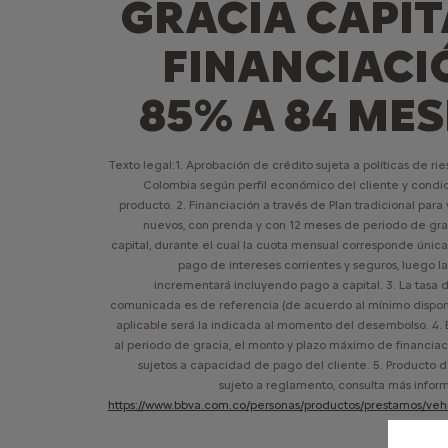
GRACIA CAPIT
FINANCIACI
85% A 84 MES
Texto legal:1. Aprobación de crédito sujeta a políticas de r
Colombia según perfil económico del cliente y condi
producto. 2. Financiación a través de Plan tradicional para
nuevos, con prenda y con 12 meses de periodo de gra
capital, durante el cual la cuota mensual corresponde únic
pago de intereses corrientes y seguros, luego la
incrementará incluyendo pago a capital. 3. La tasa d
comunicada es de referencia (de acuerdo al mínimo disponib
aplicable será la indicada al momento del desembolso. 4. 
al periodo de gracia, el monto y plazo máximo de financiac
sujetos a capacidad de pago del cliente. 5. Producto d
sujeto a reglamento, consulta más infor
https://www.bbva.com.co/personas/productos/prestamos/veh