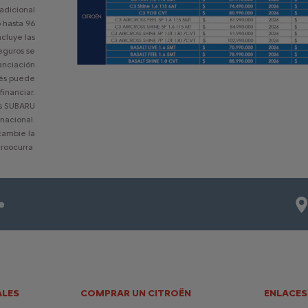
adicional
o hasta 96
ncluye las
seguros se
anciación
rés puede
financiar.
os SUBARU
nacional.
cambie la
eroocurra
e
LES
COMPRAR UN CITROËN
ENLACES