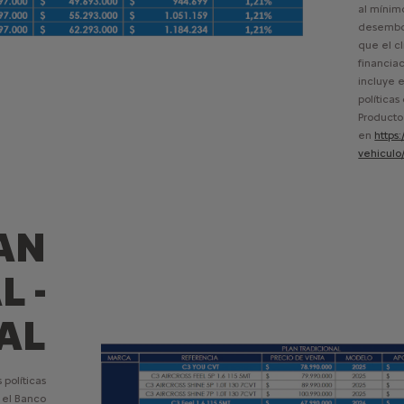
al mínimo
desembol
que el c
financiac
incluye e
políticas
Producto
en
https
vehiculo
AN
 -
IAL
 políticas
 el Banco