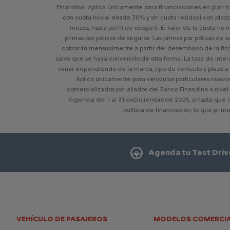
Finandina. Aplica únicamente para financiaciones en plan tr
con cuota inicial desde 30% y sin cuota residual con plaz
meses, hasta perfil de riesgo S. El valor de la cuota no i
primas por pólizas de seguros. Las primas por pólizas de 
cobrarán mensualmente a partir del desembolso de la fin
salvo que se haya convenido de otra forma. La tasa de inte
variar dependiendo de la marca, tipo de vehículo y plazo a 
Aplica únicamente para vehículos particulares nuev
comercializados por aliados del Banco Finandina a nivel 
Vigencia del 1 al 31 deDiciembrede 2025, o hasta que 
política de financiación, lo que prim
Agenda tu Test Driv
VEHÍCULO DE PASAJEROS
MODELOS COMERCIA