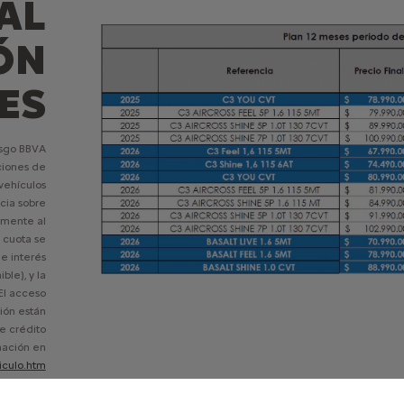
AL
ÓN
ES
iesgo BBVA
ciones de
 vehículos
cia sobre
amente al
 cuota se
e interés
le), y la
El acceso
ión están
e crédito
mación en
iculo.htm
l