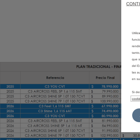
CONTI
Utili
funci
rendi
tanto
que s
del E
las a
en su
Si de
cooki