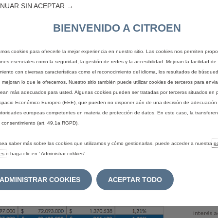
NUAR SIN ACEPTAR →
BIENVENIDO A CITROEN
P
zamos cookies para ofrecerle la mejor experiencia en nuestro sitio. Las cookies nos permiten propo
T
ones esenciales como la seguridad, la gestión de redes y la accesibilidad. Mejoran la facilidad de 
miento con diversas características como el reconocimiento del idioma, los resultados de búsqueda
F
, mejoran lo que le ofrecemos. Nuestro sitio también puede utilizar cookies de terceros para envi
ean más adecuados para usted. Algunas cookies pueden ser tratadas por terceros situados en 
70
spacio Económico Europeo (EEE), que pueden no disponer aún de una decisión de adecuación 
utoridades europeas competentes en materia de protección de datos. En este caso, la transfere
 consentimiento (art. 49.1a RGPD).
Texto leg
sea saber más sobre las cookies que utilizamos y cómo gestionarlas, puede acceder a nuestra
po
meses pa
es
o haga clic en ' Administrar cokkies'.
equivale
una cuota
condicio
ADMINISTRAR COOKIES
ACEPTAR TODO
de financ
unos míni
estas con
interés 