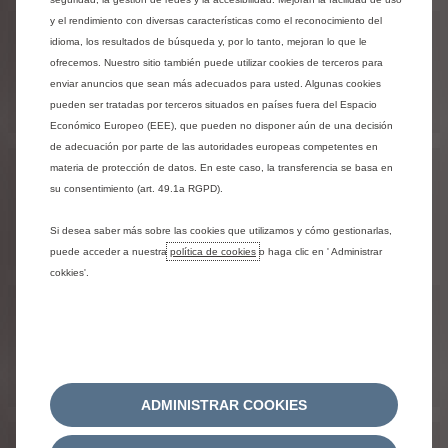
y el rendimiento con diversas características como el reconocimiento del
NEW BERLINGO
idioma, los resultados de búsqueda y, por lo tanto, mejoran lo que le
ofrecemos. Nuestro sitio también puede utilizar cookies de terceros para
enviar anuncios que sean más adecuados para usted. Algunas cookies
pueden ser tratadas por terceros situados en países fuera del Espacio
Económico Europeo (EEE), que pueden no disponer aún de una decisión
de adecuación por parte de las autoridades europeas competentes en
materia de protección de datos. En este caso, la transferencia se basa en
NEW BERLINGO VAN
su consentimiento (art. 49.1a RGPD).
PRECIO DESDE
103.990.000
Si desea saber más sobre las cookies que utilizamos y cómo gestionarlas,
puede acceder a nuestra
política de cookies
o haga clic en ' Administrar
cokkies'.
NEW BERLINGO VAN
PRECIO DESDE
103.990.000
ADMINISTRAR COOKIES
NEW Ë-C3 AIRCROSS