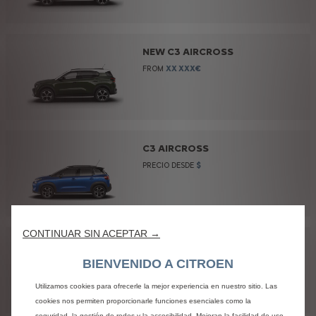
NEW C3 AIRCROSS
FROM
XX XXX€
C3 AIRCROSS
PRECIO DESDE
$
CONTINUAR SIN ACEPTAR →
NEW BERLINGO
BIENVENIDO A CITROEN
Utilizamos cookies para ofrecerle la mejor experiencia en nuestro sitio. Las
cookies nos permiten proporcionarle funciones esenciales como la
seguridad, la gestión de redes y la accesibilidad. Mejoran la facilidad de uso